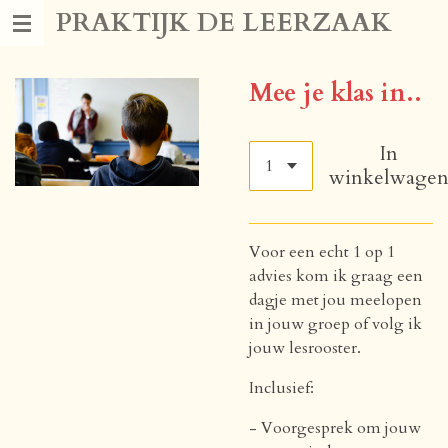
PRAKTIJK DE LEERZAAK
Ga
direct
naar
Mee je klas in..
de
hoofdinhoud
In
winkelwage
Voor een echt 1 op 1
advies kom ik graag een
dagje met jou meelopen
in jouw groep of volg ik
jouw lesrooster.
Inclusief:
- Voorgesprek om jouw