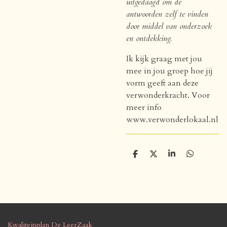
uitgedaagd om de
antwoorden zelf te vinden
door middel van onderzoek
en ontdekking.
Ik kijk graag met jou
mee in jou groep hoe jij
vorm geeft aan deze
verwonderkracht. Voor
meer info
www.verwonderlokaal.nl
D
D
S
D
e
e
h
e
l
e
a
l
e
l
r
e
n
e
n
Kwaliteitsplan De LeerZaak