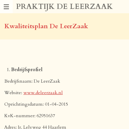
PRAKTIJK DE LEERZAAK
Ga
direct
naar
Kwaliteitsplan De LeerZaak
de
hoofdinhoud
Bedrijfsprofiel
Bedrijfsnaam: De LeerZaak
Website:
www.deleerzaak.nl
Oprichtingsdatum: 01-04-2015
KvK-nummer: 62951637
Adres: Ir. Lelyweg 44 Haarlem